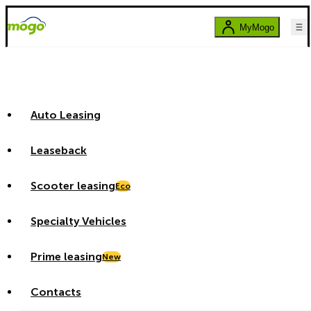
MyMogo
Auto Leasing
Leaseback
Scooter leasing
Eco
Specialty Vehicles
Prime leasing
New
Contacts