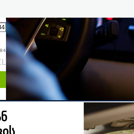
000
84
EL
ან
ვის