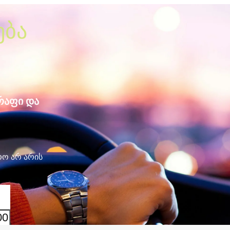
ება
წრაფი და
ო არ არის