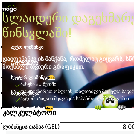
სლაიდერი დაგეხმარ
წინსვლაში!
ავტო ლიზინგი
დაიფინანსე ის მანქანა, რომელიც გიყვარს, ს
უკულიზინგი
მოქნილი თვიური გრაფიკით.
სკუტერ ლიზინგი
Eco
პასუხი 20 წუთში
დააფიქსირეთ ონლაინ, ფილიაშლი მოსვლა საჭირ
სპეც ტექნიკა
ავტომობილის შეფასება საბაზრო ღირებულებით;
პრაიმ ლიზინგი
New
კალკულატორი
კონტაქტი
ლიზინგის თანხა
(GEL)