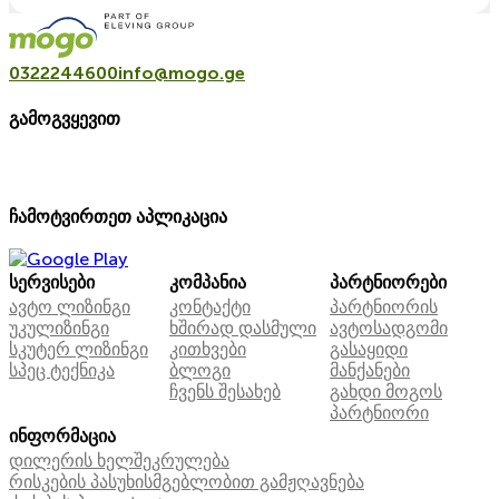
0322244600
info@mogo.ge
გამოგვყევით
ჩამოტვირთეთ აპლიკაცია
სერვისები
კომპანია
პარტნიორები
ავტო ლიზინგი
კონტაქტი
პარტნიორის
უკულიზინგი
ხშირად დასმული
ავტოსადგომი
სკუტერ ლიზინგი
კითხვები
გასაყიდი
სპეც ტექნიკა
ბლოგი
მანქანები
ჩვენს შესახებ
გახდი მოგოს
პარტნიორი
ინფორმაცია
დილერის ხელშეკრულება
რისკების პასუხისმგებლობით გამჟღავნება