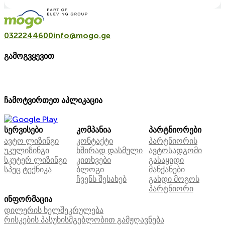
0322244600
info@mogo.ge
გამოგვყევით
ჩამოტვირთეთ აპლიკაცია
სერვისები
კომპანია
პარტნიორები
ავტო ლიზინგი
კონტაქტი
პარტნიორის
უკულიზინგი
ხშირად დასმული
ავტოსადგომი
სკუტერ ლიზინგი
კითხვები
გასაყიდი
სპეც ტექნიკა
ბლოგი
მანქანები
ჩვენს შესახებ
გახდი მოგოს
პარტნიორი
ინფორმაცია
დილერის ხელშეკრულება
რისკების პასუხისმგებლობით გამჟღავნება